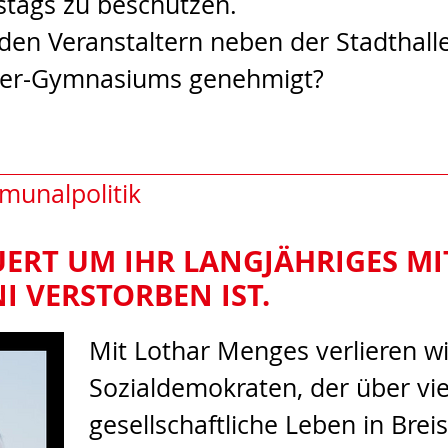
stags zu beschützen.
en Veranstaltern neben der Stadthall
uer-Gymnasiums genehmigt?
munalpolitik
UERT UM IHR LANGJÄHRIGES M
I VERSTORBEN IST.
Mit Lothar Menges verlieren w
Sozialdemokraten, der über vie
gesellschaftliche Leben in Breis