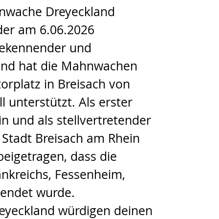
ahnwache Dreyeckland
der am 6.06.2026
 bekennender und
und hat die Mahnwachen
rplatz in Breisach von
l unterstützt. Als erster
n und als stellvertretender
 Stadt Breisach am Rhein
beigetragen, dass die
ankreichs, Fessenheim,
eendet wurde.
reyeckland würdigen deinen